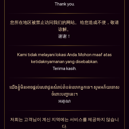
Thank you.
您所在地区被禁止访问我们的网站。 给您造成不便，敬请
谅解。
谢谢！
Kami tidak melayani lokasi Anda. Mohon maaf atas
ketidaknyamanan yang disebabkan.
Terima kasih.
យើងខ្ញុំមិនអាចផ្តល់សេវាជូនសំរាប់តំបន់លោកអ្នកទេ។ សូមអភ័យទោស
ចំពោះបញ្ហានេះ។
អរគុណ
저희는 고객님이 계신 지역에는 서비스를 제공하지 않습니
다.