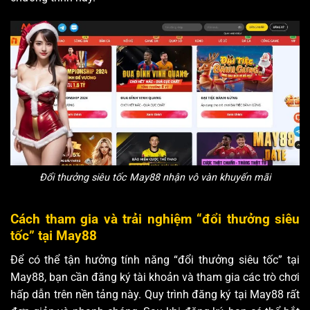
Đổi thưởng siêu tốc May88 nhận vô vàn khuyến mãi
Cách tham gia và trải nghiệm “đổi thưởng siêu
tốc” tại May88
Để có thể tận hưởng tính năng “đổi thưởng siêu tốc” tại
May88, bạn cần đăng ký tài khoản và tham gia các trò chơi
hấp dẫn trên nền tảng này. Quy trình đăng ký tại May88 rất