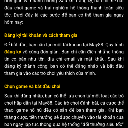
đơn giản và nhanh chóng. Sau khi đăng ký, bạn có thể bắt
đầu chơi game và trải nghiệm hệ thống thanh toán siêu
tốc. Dưới đây là các bước để bạn có thể tham gia ngay
hôm nay:
Đăng ký tài khoản và cách tham gia
Để bắt đầu, bạn cần tạo một tài khoản tại May88. Quy trình
đăng ký
vô cùng đơn giản. Bạn chỉ cần điền những thông
tin cơ bản như tên, địa chỉ email và mật khẩu. Sau khi
đăng ký thành công, bạn có thể đăng nhập và bắt đầu
tham gia vào các trò chơi yêu thích của mình.
Chọn game và bắt đầu chơi
Sau khi đăng nhập, bạn có thể lựa chọn từ một loạt các trò
chơi hấp dẫn tại May88. Các trò chơi đánh bài, cá cược thể
thao, game nổ hũ đều có sẵn để bạn tham gia. Khi bạn
thắng cược, tiền thưởng sẽ được chuyển vào tài khoản của
bạn ngay lập tức thông qua hệ thống “đổi thưởng siêu tốc”