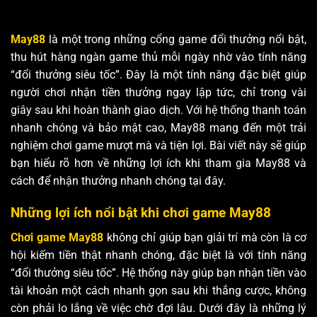
May88
là một trong những cổng game đổi thưởng nổi bật,
thu hút hàng ngàn game thủ mỗi ngày nhờ vào tính năng
“đổi thưởng siêu tốc”. Đây là một tính năng đặc biệt giúp
người chơi nhận tiền thưởng ngay lập tức, chỉ trong vài
giây sau khi hoàn thành giao dịch. Với hệ thống thanh toán
nhanh chóng và bảo mật cao, May88 mang đến một trải
nghiệm chơi game mượt mà và tiện lợi. Bài viết này sẽ giúp
bạn hiểu rõ hơn về những lợi ích khi tham gia May88 và
cách để nhận thưởng nhanh chóng tại đây.
Những lợi ích nổi bật khi chơi game May88
Chơi game May88
không chỉ giúp bạn giải trí mà còn là cơ
hội kiếm tiền thật nhanh chóng, đặc biệt là với tính năng
“đổi thưởng siêu tốc”. Hệ thống này giúp bạn nhận tiền vào
tài khoản một cách nhanh gọn sau khi thắng cược, không
còn phải lo lắng về việc chờ đợi lâu. Dưới đây là những lý