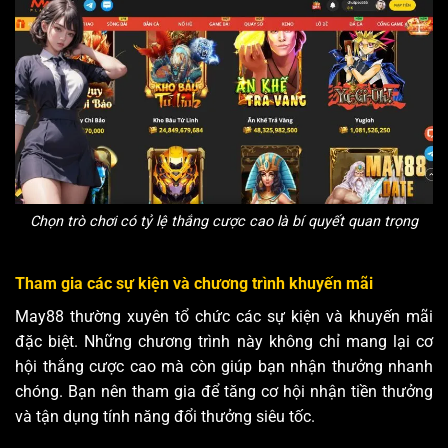
Chọn trò chơi có tỷ lệ thắng cược cao là bí quyết quan trọng
Tham gia các sự kiện và chương trình khuyến mãi
May88 thường xuyên tổ chức các sự kiện và khuyến mãi
đặc biệt. Những chương trình này không chỉ mang lại cơ
hội thắng cược cao mà còn giúp bạn nhận thưởng nhanh
chóng. Bạn nên tham gia để tăng cơ hội nhận tiền thưởng
và tận dụng tính năng đổi thưởng siêu tốc.