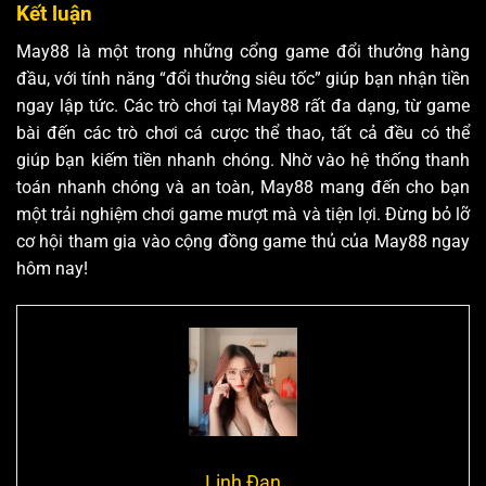
Kết luận
May88 là một trong những cổng game đổi thưởng hàng
đầu, với tính năng “đổi thưởng siêu tốc” giúp bạn nhận tiền
ngay lập tức. Các trò chơi tại May88 rất đa dạng, từ game
bài đến các trò chơi cá cược thể thao, tất cả đều có thể
giúp bạn kiếm tiền nhanh chóng. Nhờ vào hệ thống thanh
toán nhanh chóng và an toàn, May88 mang đến cho bạn
một trải nghiệm chơi game mượt mà và tiện lợi. Đừng bỏ lỡ
cơ hội tham gia vào cộng đồng game thủ của May88 ngay
hôm nay!
Linh Đan