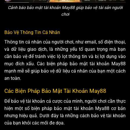
Cảnh báo bảo mật tài khoản May88 giúp bảo vệ tài sản người
chơi
Bảo Vệ Thông Tin Cá Nhân
Thông tin cá nhân của người chơi, như email, số điện thoại,
và dữ liệu giao dịch, là những yếu tố quan trọng mà bạn
cần bảo vệ để tránh việc lộ lọt thông tin và bị lợi dụng vào
mục đích xấu. Các biện pháp bảo mật tài khoản May88
mạnh mẽ sẽ giúp bảo vệ dữ liệu cá nhân của bạn một cách
an toàn.
Các Biện Pháp Bảo Mật Tài Khoản May88
Để bảo vệ tài khoản cá cược của mình, người chơi cần thực
hiện một số biện pháp bảo mật tài khoản Mya88 cơ bản
nhưng hiệu quả. Dưới đây là những cách bảo vệ tài khoản
của bạn khỏi các mối đe dọa.