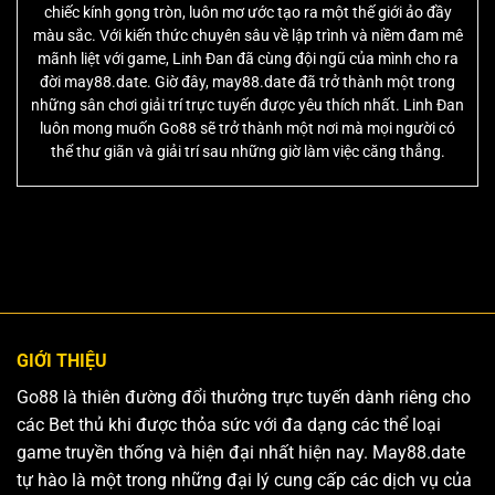
chiếc kính gọng tròn, luôn mơ ước tạo ra một thế giới ảo đầy
màu sắc. Với kiến thức chuyên sâu về lập trình và niềm đam mê
mãnh liệt với game, Linh Đan đã cùng đội ngũ của mình cho ra
đời may88.date. Giờ đây, may88.date đã trở thành một trong
những sân chơi giải trí trực tuyến được yêu thích nhất. Linh Đan
luôn mong muốn Go88 sẽ trở thành một nơi mà mọi người có
thể thư giãn và giải trí sau những giờ làm việc căng thẳng.
GIỚI THIỆU
Go88 là thiên đường đổi thưởng trực tuyến dành riêng cho
các Bet thủ khi được thỏa sức với đa dạng các thể loại
game truyền thống và hiện đại nhất hiện nay. May88.date
tự hào là một trong những đại lý cung cấp các dịch vụ của