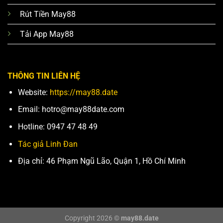
Rút Tiền May88
Tải App May88
THÔNG TIN LIÊN HỆ
Website:
https://may88.date
Email:
hotro@may88date.com
Hotline: 0947 47 48 49
Tác giả Linh Đan
Địa chỉ: 46 Phạm Ngũ Lão, Quận 1, Hồ Chí Minh
Copyright 2026 ©
may88.date