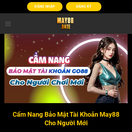
Skip
ĐĂNG NHẬP
ĐĂNG KÝ
to
content
Cẩm Nang Bảo Mật Tài Khoản May88
Cho Người Mới