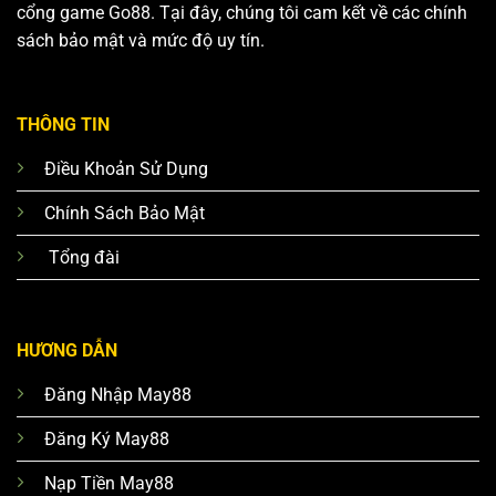
cổng game Go88. Tại đây, chúng tôi cam kết về các chính
sách bảo mật và mức độ uy tín.
THÔNG TIN
Điều Khoản Sử Dụng
Chính Sách Bảo Mật
Tổng đài
HƯƠNG DẪN
Đăng Nhập May88
Đăng Ký May88
Nạp Tiền May88