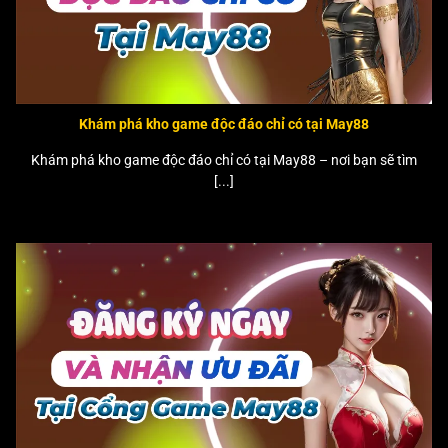
Khám phá kho game độc đáo chỉ có tại May88
Khám phá kho game độc đáo chỉ có tại May88 – nơi bạn sẽ tìm
[...]