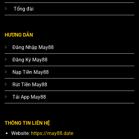
Tổng đài
HƯƠNG DẪN
Đăng Nhập May88
Đăng Ký May88
Nạp Tiền May88
Rút Tiền May88
Tải App May88
THÔNG TIN LIÊN HỆ
Website:
https://may88.date