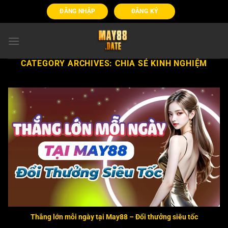
Skip
ĐĂNG NHẬP
ĐĂNG KÝ
to
content
CATEGORY ARCHIVES:
CHIA SẺ KINH NGHIỆM
Thắng lớn mỗi ngày tại May88 – Đổi thưởng siêu tốc