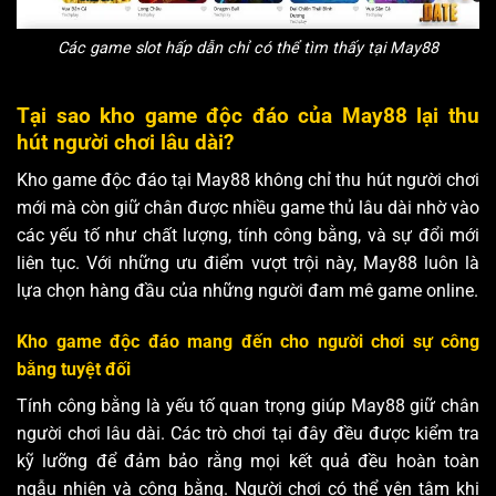
Các game slot hấp dẫn chỉ có thể tìm thấy tại May88
Tại sao kho game độc đáo của May88 lại thu
hút người chơi lâu dài?
Kho game độc đáo tại May88 không chỉ thu hút người chơi
mới mà còn giữ chân được nhiều game thủ lâu dài nhờ vào
các yếu tố như chất lượng, tính công bằng, và sự đổi mới
liên tục. Với những ưu điểm vượt trội này, May88 luôn là
lựa chọn hàng đầu của những người đam mê game online.
Kho game độc đáo mang đến cho người chơi sự công
bằng tuyệt đối
Tính công bằng là yếu tố quan trọng giúp May88 giữ chân
người chơi lâu dài. Các trò chơi tại đây đều được kiểm tra
kỹ lưỡng để đảm bảo rằng mọi kết quả đều hoàn toàn
ngẫu nhiên và công bằng. Người chơi có thể yên tâm khi