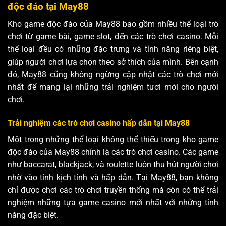
độc đáo tại May88
Kho game độc đáo của May88 bao gồm nhiều thể loại trò
chơi từ game bài, game slot, đến các trò chơi casino. Mỗi
thể loại đều có những đặc trưng và tính năng riêng biệt,
giúp người chơi lựa chọn theo sở thích của mình. Bên cạnh
đó, May88 cũng không ngừng cập nhật các trò chơi mới
nhất để mang lại những trải nghiệm tươi mới cho người
chơi.
Trải nghiệm các trò chơi casino hấp dẫn tại May88
Một trong những thể loại không thể thiếu trong kho game
độc đáo của May88 chính là các trò chơi casino. Các game
như baccarat, blackjack, và roulette luôn thu hút người chơi
nhờ vào tính kịch tính và hấp dẫn. Tại May88, bạn không
chỉ được chơi các trò chơi truyền thống mà còn có thể trải
nghiệm những tựa game casino mới nhất với những tính
năng đặc biệt.