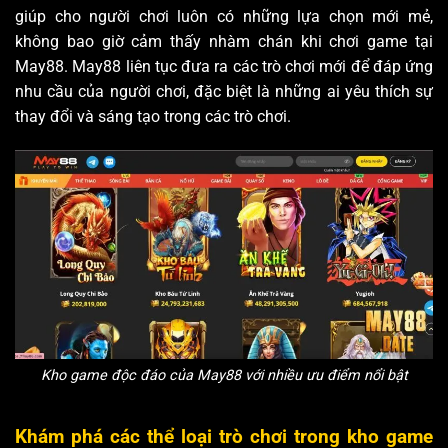
giúp cho người chơi luôn có những lựa chọn mới mẻ,
không bao giờ cảm thấy nhàm chán khi chơi game tại
May88. May88 liên tục đưa ra các trò chơi mới để đáp ứng
nhu cầu của người chơi, đặc biệt là những ai yêu thích sự
thay đổi và sáng tạo trong các trò chơi.
Kho game độc đáo của May88 với nhiều ưu điểm nổi bật
Khám phá các thể loại trò chơi trong kho game