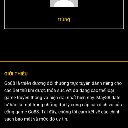
trung
GIỚI THIỆU
Go88 là thiên đường đổi thưởng trực tuyến dành riêng cho
các Bet thủ khi được thỏa sức với đa dạng các thể loại
game truyền thống và hiện đại nhất hiện nay. May88.date
tự hào là một trong những đại lý cung cấp các dịch vụ của
cổng game Go88. Tại đây, chúng tôi cam kết về các chính
sách bảo mật và mức độ uy tín.