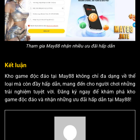
Tham gia May88 nhận nhiều ưu đãi hấp dẫn
Kết luận
Kho game độc đáo tại May88 không chỉ đa dạng về thể
loại mà còn đầy hấp dẫn, mang đến cho người chơi những
trải nghiệm tuyệt vời. Đăng ký ngay để khám phá kho
game độc đáo và nhận những ưu đãi hấp dẫn tại May88!