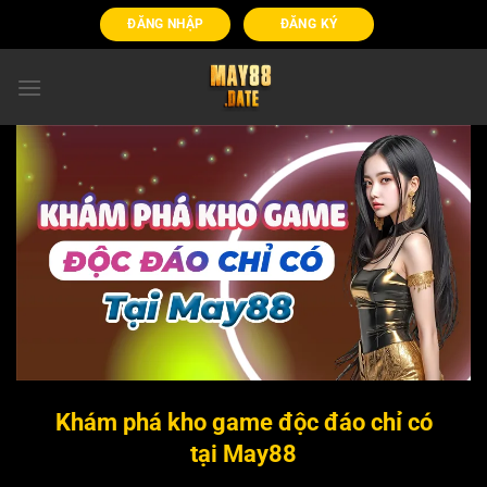
Skip
ĐĂNG NHẬP
ĐĂNG KÝ
to
content
Khám phá kho game độc đáo chỉ có
tại May88