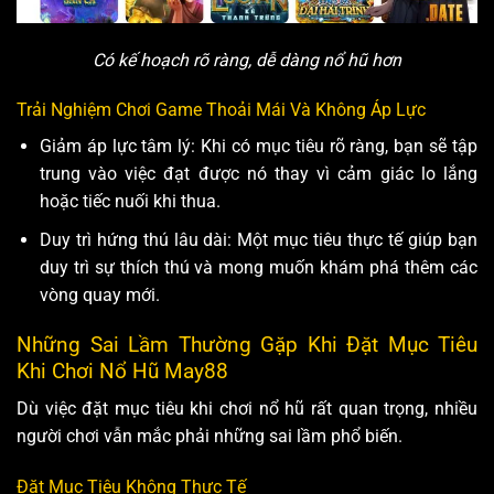
Có kế hoạch rõ ràng, dễ dàng nổ hũ hơn
Trải Nghiệm Chơi Game Thoải Mái Và Không Áp Lực
Giảm áp lực tâm lý: Khi có mục tiêu rõ ràng, bạn sẽ tập
trung vào việc đạt được nó thay vì cảm giác lo lắng
hoặc tiếc nuối khi thua.
Duy trì hứng thú lâu dài: Một mục tiêu thực tế giúp bạn
duy trì sự thích thú và mong muốn khám phá thêm các
vòng quay mới.
Những Sai Lầm Thường Gặp Khi Đặt Mục Tiêu
Khi Chơi Nổ Hũ May88
Dù việc đặt mục tiêu khi chơi nổ hũ rất quan trọng, nhiều
người chơi vẫn mắc phải những sai lầm phổ biến.
Đặt Mục Tiêu Không Thực Tế