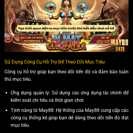
Sử Dụng Công Cụ Hỗ Trợ Để Theo Dõi Mục Tiêu
Công cụ hỗ trợ giúp bạn theo dõi tiến độ và đảm bảo tuân
thủ mục tiêu.
Ứng dụng quản lý: Sử dụng các ứng dụng tài chính để
kiểm soát chi tiêu và thời gian chơi.
Tính năng từ May88: Hệ thống của May88 cung cấp các
công cụ thống kê giúp bạn dễ dàng theo dõi tiến độ đạt
mục tiêu.