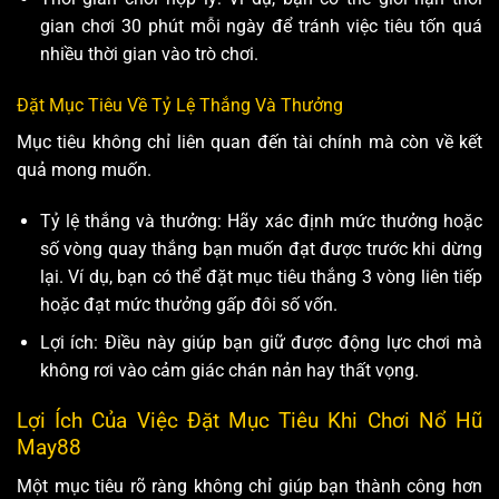
gian chơi 30 phút mỗi ngày để tránh việc tiêu tốn quá
nhiều thời gian vào trò chơi.
Đặt Mục Tiêu Về Tỷ Lệ Thắng Và Thưởng
Mục tiêu không chỉ liên quan đến tài chính mà còn về kết
quả mong muốn.
Tỷ lệ thắng và thưởng: Hãy xác định mức thưởng hoặc
số vòng quay thắng bạn muốn đạt được trước khi dừng
lại. Ví dụ, bạn có thể đặt mục tiêu thắng 3 vòng liên tiếp
hoặc đạt mức thưởng gấp đôi số vốn.
Lợi ích: Điều này giúp bạn giữ được động lực chơi mà
không rơi vào cảm giác chán nản hay thất vọng.
Lợi Ích Của Việc Đặt Mục Tiêu Khi Chơi Nổ Hũ
May88
Một mục tiêu rõ ràng không chỉ giúp bạn thành công hơn