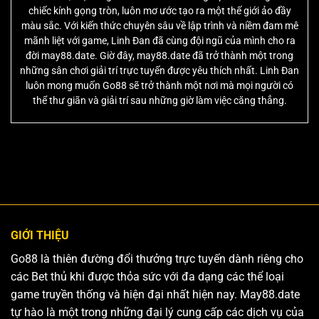
chiếc kính gọng tròn, luôn mơ ước tạo ra một thế giới ảo đầy
màu sắc. Với kiến thức chuyên sâu về lập trình và niềm đam mê
mãnh liệt với game, Linh Đan đã cùng đội ngũ của mình cho ra
đời may88.date. Giờ đây, may88.date đã trở thành một trong
những sân chơi giải trí trực tuyến được yêu thích nhất. Linh Đan
luôn mong muốn Go88 sẽ trở thành một nơi mà mọi người có
thể thư giãn và giải trí sau những giờ làm việc căng thẳng.
GIỚI THIỆU
Go88 là thiên đường đổi thưởng trực tuyến dành riêng cho
các Bet thủ khi được thỏa sức với đa dạng các thể loại
game truyền thống và hiện đại nhất hiện nay. May88.date
tự hào là một trong những đại lý cung cấp các dịch vụ của