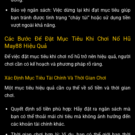
Bảo vệ ngân sách: Việc dừng lại khi đạt mục tiêu giúp
bạn tránh được tình trạng “cháy túi” hoặc sử dụng tiền
vượt ngoài khả năng.
Các Bước Để Đặt Mục Tiêu Khi Chơi Nổ Hũ
May88 Hiệu Quả
Để việc đặt mục tiêu khi chơi nổ hũ trở nên hiệu quả, người
chơi cần có kế hoạch và phương pháp rõ ràng.
Xác Định Mục Tiêu Tài Chính Và Thời Gian Chơi
Một mục tiêu hiệu quả cần cụ thể về số tiền và thời gian
chơi.
Quyết định số tiền phù hợp: Hãy đặt ra ngân sách mà
bạn có thể thoải mái chi tiêu mà không ảnh hưởng đến
các khoản tài chính khác.
Thời gian chơi hợp lý: Ví dụ, bạn có thể giới hạn thời