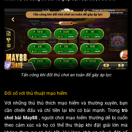
Tấn công khi đối thủ chơi an toàn để gây áp lực
Đối số với thủ thuật mạo hiểm
Với những thủ thủ thích mạo hiểm và thường xuyên, bạn
cần chiến đấu và chỉ tiền lại khi có bài mạnh. Trong
trò
chơi bài May88
, người chơi mạo hiểm thường dễ bị cuốn
theo cảm xúc và họ có thể thu thập khi đặt giải lớn mà