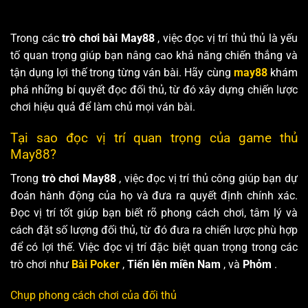
Trong các
trò chơi bài May88
, việc đọc vị trí thủ thủ là yếu
tố quan trọng giúp bạn nâng cao khả năng chiến thắng và
tận dụng lợi thế trong từng ván bài. Hãy cùng
may88
khám
phá những bí quyết đọc đối thủ, từ đó xây dựng chiến lược
chơi hiệu quả để làm chủ mọi ván bài.
Tại sao đọc vị trí quan trọng của game thủ
May88?
Trong
trò chơi May88
, việc đọc vị trí thủ công giúp bạn dự
đoán hành động của họ và đưa ra quyết định chính xác.
Đọc vị trí tốt giúp bạn biết rõ phong cách chơi, tâm lý và
cách đặt số lượng đối thủ, từ đó đưa ra chiến lược phù hợp
để có lợi thế. Việc đọc vị trí đặc biệt quan trọng trong các
trò chơi như
Bài
Poker
,
Tiến lên miền Nam
, và
Phỏm
.
Chụp phong cách chơi của đối thủ