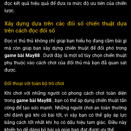
đọc kết quả hiệu quả để đưa ra mức độ ưu tiên của chiến
lược.
Xây dựng dựa trên các đối số chiến thuật dựa
trên cách đọc đối số
Đọc vị thủ thủ không chỉ giúp bạn hiểu họ đang cầm bài gì
mà còn giúp bạn xây dựng chiến thuật để đối phó trong
game bài May88
. Dưới đây là một số tùy chọn chiến thuật
phụ thuộc vào cách chơi của đối thủ mà bạn đã quan sát
được.
Đối thoại với toàn bộ trò chơi
Khi chơi với những người có phong cách chơi toàn diện
trong
game bài May88
, bạn có thể áp dụng chiến thuật tấn
công để tạo sức mạnh. Những người chơi an toàn thường
chỉ đánh giá khi có bài tốt, vì vậy bạn có thể gây áp lực
bằng cách tốt nhất khi họ có dấu hiệu tam giác. Điều này
khiến họ dễ dàng bỏ bài và giúp bạn đạt được ưu thế.