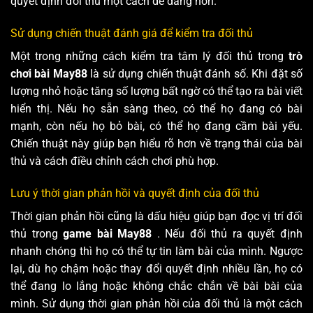
quyết định đối thủ một cách dễ dàng hơn.
Sử dụng chiến thuật đánh giá để kiểm tra đối thủ
Một trong những cách kiểm tra tâm lý đối thủ trong
trò
chơi bài May88
là sử dụng chiến thuật đánh số. Khi đặt số
lượng nhỏ hoặc tăng số lượng bất ngờ có thể tạo ra bài viết
hiển thị. Nếu họ sẵn sàng theo, có thể họ đang có bài
mạnh, còn nếu họ bỏ bài, có thể họ đang cầm bài yếu.
Chiến thuật này giúp bạn hiểu rõ hơn về trạng thái của bài
thủ và cách điều chỉnh cách chơi phù hợp.
Lưu ý thời gian phản hồi và quyết định của đối thủ
Thời gian phản hồi cũng là dấu hiệu giúp bạn đọc vị trí đối
thủ trong
game bài May88
. Nếu đối thủ ra quyết định
nhanh chóng thì họ có thể tự tin làm bài của mình. Ngược
lại, dù họ chậm hoặc thay đổi quyết định nhiều lần, họ có
thể đang lo lắng hoặc không chắc chắn về bài bài của
mình. Sử dụng thời gian phản hồi của đối thủ là một cách