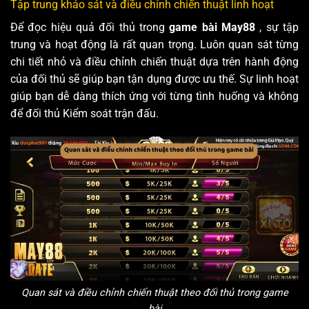
Tập trung khảo sát và điều chỉnh chiến thuật linh hoạt
Để đọc hiệu quả đối thủ trong
game bài May88
, sự tập
trung và hoạt động là rất quan trọng. Luôn quan sát từng
chi tiết nhỏ và điều chỉnh chiến thuật dựa trên hành động
của đối thủ sẽ giúp bạn tận dụng được ưu thế. Sự linh hoạt
giúp bạn dễ dàng thích ứng với từng tình huống và không
để đối thủ Kiểm soát trận đấu.
Quan sát và điều chỉnh chiến thuật theo đối thủ trong game
bài