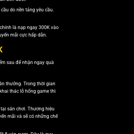
 cầu do nền tảng yêu cầu.
chính là nạp ngay 300K vào
huyến mãi cực hấp dẫn.
K
điểm sau để nhận ngay quà
ần thưởng. Trong thời gian
khai thác lỗ hổng game thì
 tại sân chơi. Thương hiệu
huyến mãi và sẽ có những chế