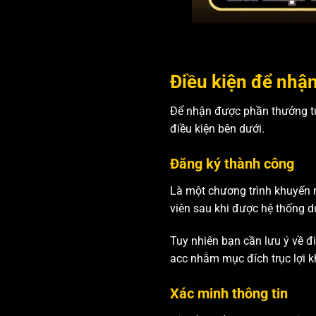
Điều kiện để nhậ
Để nhận được phần thưởng t
điều kiện bên dưới.
Đăng ký thành công
Là một chương trình khuyến m
viên sau khi được hệ thống d
Tuy nhiên bạn cần lưu ý về đ
acc nhằm mục đích trục lợi 
Xác minh thông tin