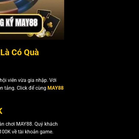
 Là Có Quà
hội viên vừa gia nhập. Với
n tảng. Click để cùng
MAY88
K
 sân chơi MAY88. Quý khách
 100K về tài khoản game.