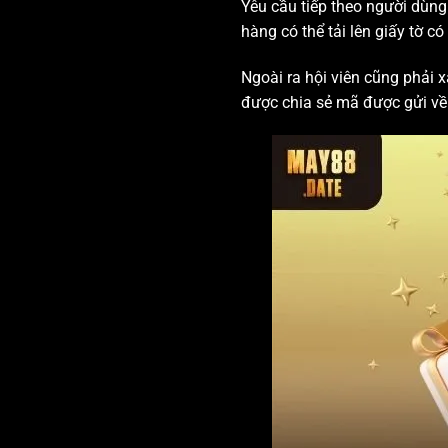
Yêu cầu tiếp theo người dùng
hàng có thể tải lên giấy tờ c
Ngoài ra hội viên cũng phải 
được chia sẻ mã được gửi về 