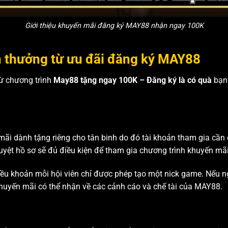
Giới thiệu khuyến mãi đăng ký MAY88 nhận ngay 100K
n thưởng từ ưu đãi đăng ký MAY88
ừ chương trình
May88 tặng ngay 100K – Đăng ký là có quà
bạn 
ãi dành tặng riêng cho tân binh do đó tài khoản tham gia cần 
uyệt hồ sơ sẽ đủ điều kiện để tham gia chương trình khuyến mãi
iều khoản mỗi hội viên chỉ được phép tạo một nick game. Nếu n
khuyến mãi có thể nhận về các cảnh cáo và chế tài của MAY88.