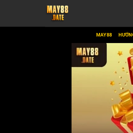
Skip
to
content
MAY88
HƯỚN