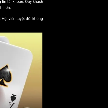
 tin tài khoản. Quý khách
ch hơn.
 Hội viên tuyệt đối không