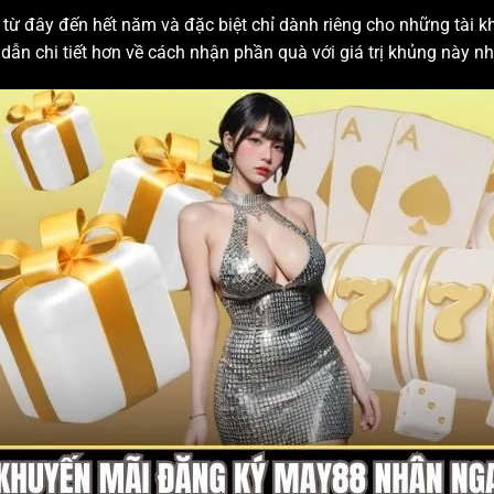
t từ đây đến hết năm và đặc biệt chỉ dành riêng cho những tài 
ẫn chi tiết hơn về cách nhận phần quà với giá trị khủng này nh