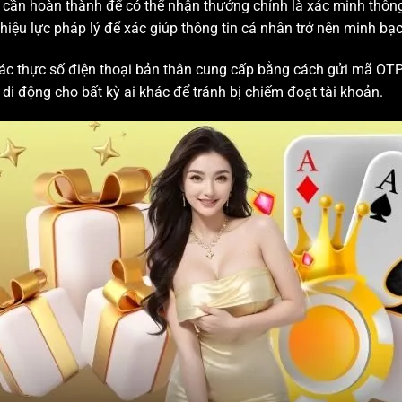
 cần hoàn thành để có thể nhận thưởng chính là xác minh thông
ó hiệu lực pháp lý để xác giúp thông tin cá nhân trở nên minh bạ
xác thực số điện thoại bản thân cung cấp bằng cách gửi mã OTP.
di động cho bất kỳ ai khác để tránh bị chiếm đoạt tài khoản.