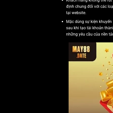
Khách hàng không thể rút 
định chung đối với các loạ
tại website.
Mặc dùng sự kiện khuyến m
sau khi tạo tài khoản thà
những yêu cầu của nền tả