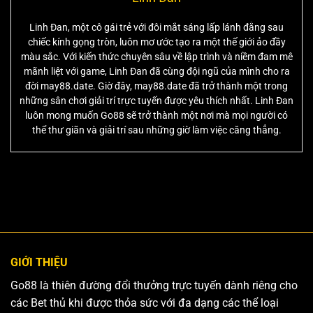
Linh Đan, một cô gái trẻ với đôi mắt sáng lấp lánh đằng sau
chiếc kính gọng tròn, luôn mơ ước tạo ra một thế giới ảo đầy
màu sắc. Với kiến thức chuyên sâu về lập trình và niềm đam mê
mãnh liệt với game, Linh Đan đã cùng đội ngũ của mình cho ra
đời may88.date. Giờ đây, may88.date đã trở thành một trong
những sân chơi giải trí trực tuyến được yêu thích nhất. Linh Đan
luôn mong muốn Go88 sẽ trở thành một nơi mà mọi người có
thể thư giãn và giải trí sau những giờ làm việc căng thẳng.
GIỚI THIỆU
Go88 là thiên đường đổi thưởng trực tuyến dành riêng cho
các Bet thủ khi được thỏa sức với đa dạng các thể loại