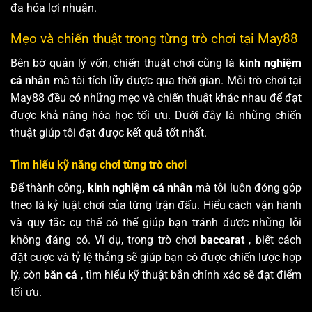
đa hóa lợi nhuận.
Mẹo và chiến thuật trong từng trò chơi tại May88
Bên bờ quản lý vốn, chiến thuật chơi cũng là
kinh nghiệm
cá nhân
mà tôi tích lũy được qua thời gian. Mỗi trò chơi tại
May88 đều có những mẹo và chiến thuật khác nhau để đạt
được khả năng hóa học tối ưu. Dưới đây là những chiến
thuật giúp tôi đạt được kết quả tốt nhất.
Tìm hiểu kỹ năng chơi từng trò chơi
Để thành công,
kinh nghiệm cá nhân
mà tôi luôn đóng góp
theo là kỷ luật chơi của từng trận đấu. Hiểu cách vận hành
và quy tắc cụ thể có thể giúp bạn tránh được những lỗi
không đáng có. Ví dụ, trong trò chơi
baccarat
, biết cách
đặt cược và tỷ lệ thắng sẽ giúp bạn có được chiến lược hợp
lý, còn
bắn cá
, tìm hiểu kỹ thuật bắn chính xác sẽ đạt điểm
tối ưu.