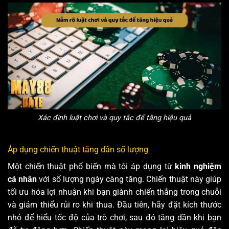
Xác định luật chơi và quy tắc để tăng hiệu quả
Áp dụng chiến thuật tăng dần số lượng
Một chiến thuật phổ biến mà tôi áp dụng từ
kinh nghiệm
cá nhân
với số lượng ngày càng tăng. Chiến thuật này giúp
tối ưu hóa lợi nhuận khi bạn giành chiến thắng trong chuỗi
và giảm thiểu rủi ro khi thua. Đầu tiên, hãy đặt kích thước
nhỏ để hiểu tốc độ của trò chơi, sau đó tăng dần khi bạn