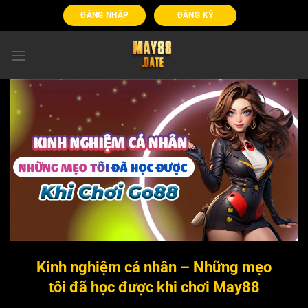
Skip
ĐĂNG NHẬP
ĐĂNG KÝ
to
content
Kinh nghiệm cá nhân – Những mẹo
tôi đã học được khi chơi May88