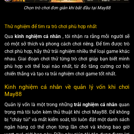
Chọn trò chơi đơn giản khi bắt đầu tại May88
Thử nghiệm để tìm ra trò chơi phù hợp nhất
Qua
kinh nghiệm cá nhân
, tôi nhận ra rằng mỗi người sẽ
có một sở thích và phong cách chơi riêng. Để tìm được trò
chơi phù hợp, hãy thử trải nghiệm nhiều thể loại game khác
nhau. Giai đoạn chơi thử từng trò chơi giúp bạn biết mình
phù hợp với thể loại nào nhất, từ đó tăng cường cơ hội
chiến thắng và tạo ra trải nghiệm chơi game tốt nhất.
Kinh nghiệm cá nhân về quản lý vốn khi chơi
May88
Quản lý vốn là một trong những
trải nghiệm cá nhân
quan
trọng mà tôi luôn kèm thủ thuật khi chơi May88. Để không
bị “cháy túi” và mất kiểm soát, tôi luôn đặt một danh sách
ngân hàng có thể chọn từng lần chơi và không bao giờ