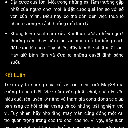
Đặt cược quá lớn: Một trong những sai lầm thường gặp
nhất của người chơi mới là đặt cược quá lớn so với số
vốn của mình. Điều này có thể dẫn đến việc thua lỗ
nhanh chóng và ảnh hưởng đến tâm lý.
Không kiểm soát cảm xúc: Khi thua cược, nhiều người
thường cảm thấy tức giận và muốn gỡ lại bằng cách
đặt cược lớn hơn. Tuy nhiên, đây là một sai lầm rất lớn.
Hãy giữ bình tĩnh và đưa ra những quyết định sáng
suốt.
Kết Luận
Trên đây là những chia sẻ về các mẹo chơi May88 mà
chúng ta nên biết. Việc nắm vững luật chơi, quản lý vốn
hiệu quả, rèn luyện kỹ năng và tham gia cộng đồng sẽ giúp
bạn tăng cơ hội chiến thắng và có những trải nghiệm thú
vị. Tuy nhiên, hãy nhớ rằng, may mắn cũng đóng một vai
trò quan trọng trong các trò chơi casino. Vì vậy, hãy luôn
giữ cho mình một tâm lý thoải mái và xem việc chơi game