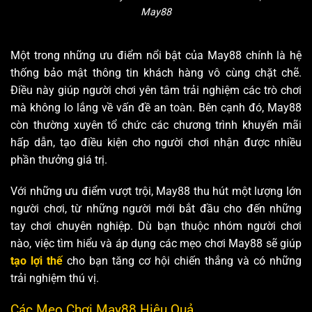
May88
Một trong những ưu điểm nổi bật của May88 chính là hệ
thống bảo mật thông tin khách hàng vô cùng chặt chẽ.
Điều này giúp người chơi yên tâm trải nghiệm các trò chơi
mà không lo lắng về vấn đề an toàn. Bên cạnh đó, May88
còn thường xuyên tổ chức các chương trình khuyến mãi
hấp dẫn, tạo điều kiện cho người chơi nhận được nhiều
phần thưởng giá trị.
Với những ưu điểm vượt trội, May88 thu hút một lượng lớn
người chơi, từ những người mới bắt đầu cho đến những
tay chơi chuyên nghiệp. Dù bạn thuộc nhóm người chơi
nào, việc tìm hiểu và áp dụng các mẹo chơi May88 sẽ giúp
tạo lợi thế
cho bạn tăng cơ hội chiến thắng và có những
trải nghiệm thú vị.
Các Mẹo Chơi May88 Hiệu Quả