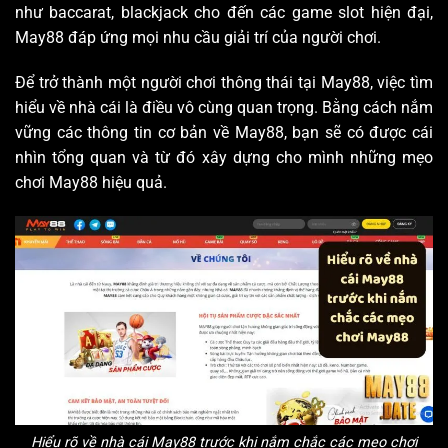
như baccarat, blackjack cho đến các game slot hiện đại,
May88 đáp ứng mọi nhu cầu giải trí của người chơi.
Để trở thành một người chơi thông thái tại May88, việc tìm
hiểu về nhà cái là điều vô cùng quan trọng. Bằng cách nắm
vững các thông tin cơ bản về May88, bạn sẽ có được cái
nhìn tổng quan và từ đó xây dựng cho mình những mẹo
chơi May88 hiệu quả.
Hiểu rõ về nhà cái May88 trước khi nắm chắc các mẹo chơi