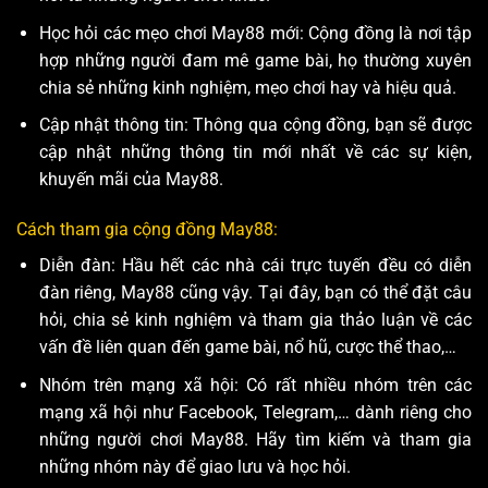
Học hỏi các mẹo chơi May88 mới: Cộng đồng là nơi tập
hợp những người đam mê game bài, họ thường xuyên
chia sẻ những kinh nghiệm, mẹo chơi hay và hiệu quả.
Cập nhật thông tin: Thông qua cộng đồng, bạn sẽ được
cập nhật những thông tin mới nhất về các sự kiện,
khuyến mãi của May88.
Cách tham gia cộng đồng May88:
Diễn đàn: Hầu hết các nhà cái trực tuyến đều có diễn
đàn riêng, May88 cũng vậy. Tại đây, bạn có thể đặt câu
hỏi, chia sẻ kinh nghiệm và tham gia thảo luận về các
vấn đề liên quan đến game bài, nổ hũ, cược thể thao,…
Nhóm trên mạng xã hội: Có rất nhiều nhóm trên các
mạng xã hội như Facebook, Telegram,… dành riêng cho
những người chơi May88. Hãy tìm kiếm và tham gia
những nhóm này để giao lưu và học hỏi.