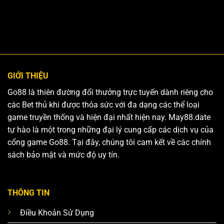
GIỚI THIỆU
Go88 là thiên đường đổi thưởng trực tuyến dành riêng cho
các Bet thủ khi được thỏa sức với đa dạng các thể loại
game truyền thống và hiện đại nhất hiện nay. May88.date
tự hào là một trong những đại lý cung cấp các dịch vụ của
cổng game Go88. Tại đây, chúng tôi cam kết về các chính
sách bảo mật và mức độ uy tín.
THÔNG TIN
Điều Khoản Sử Dụng